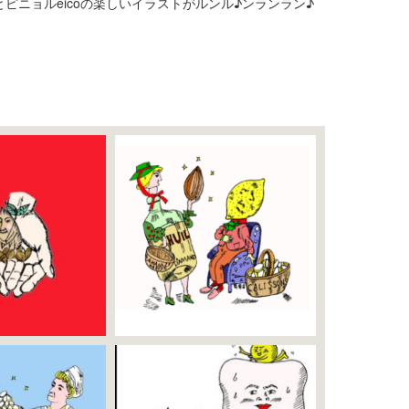
ピニョルeicoの楽しいイラストがルンル♪ンランラン♪