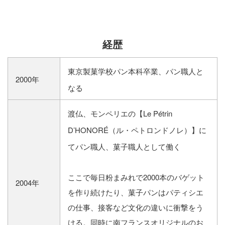
経歴
東京製菓学校パン本科卒業、パン職人と
2000年
なる
渡仏、モンペリエの【Le Pétrin
D’HONORÉ（ル・ペトロンドノレ）】に
てパン職人、菓子職人として働く
ここで毎日粉まみれで2000本のバゲット
2004年
を作り続けたり、菓子パンはパティシエ
の仕事、接客など文化の違いに衝撃をう
ける。同時に南フランスオリジナルのお