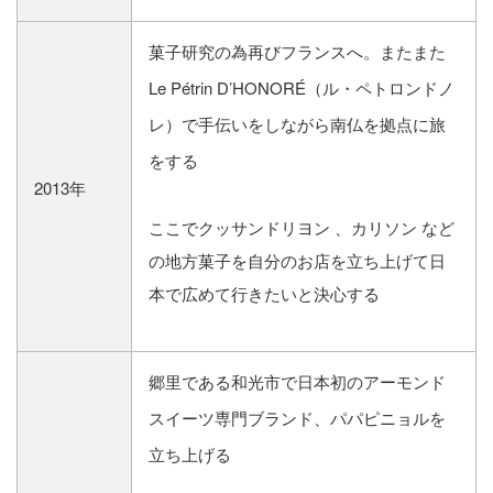
菓子研究の為再びフランスへ。またまた
Le Pétrin D’HONORÉ（ル・ペトロンドノ
レ）で手伝いをしながら南仏を拠点に旅
をする
2013年
ここでクッサンドリヨン 、カリソン など
の地方菓子を自分のお店を立ち上げて日
本で広めて行きたいと決心する
郷里である和光市で日本初のアーモンド
スイーツ専門ブランド、パパピニョルを
立ち上げる