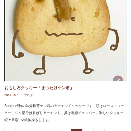
おもしろクッキー「まつたけケン君」
2019.10.5
ブログ
Bonjour!!秋の味覚松茸ケン君のアーモンドクッキーです。頭はローストコー
ヒー、ジク部分は香ばしアーモンド、鼻は黒糖チョコバー。楽しいクッキー
続々登場中♪組体操もします。…